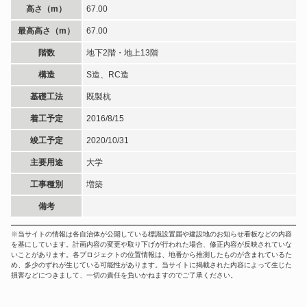
高さ（m）
67.00
最高高さ（m）
67.00
階数
地下2階・地上13階
構造
S造、RC造
基礎工法
既製杭
着工予定
2016/8/15
竣工予定
2020/10/31
主要用途
大学
工事種別
増築
備考
※当サイトの情報は各自治体が公開している標識設置届や建設地のお知らせ看板などの内容
を基にしています。計画内容の変更や取り下げが行われた場合、修正内容が反映されていな
いことがあります。各プロジェクトの位置情報は、地番から推測したものが含まれているた
め、多少のずれが生じている可能性があります。当サイトに掲載された内容によって生じた
損害などにつきまして、一切の責任を負いかねますのでご了承ください。