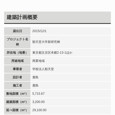
建築計画概要
届出日
2015/12/1
プロジェクト名
順天堂大学新研究棟
称
所在地（地番）
東京都文京区本郷2-13-1ほか
用途地域
商業地域
事業者
学校法人順天堂
設計者
鹿島
施工者
鹿島
敷地面積（m²）
5,715.67
建築面積（m²）
3,200.00
延べ面積（m²）
29,100.00