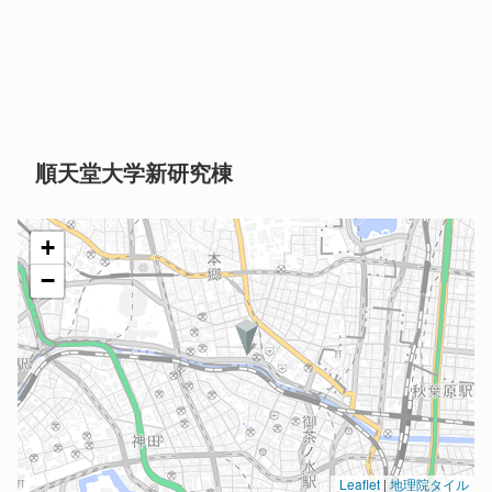
順天堂大学新研究棟
+
−
Leaflet
|
地理院タイル