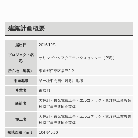
建築計画概要
届出日
2016/10/3
プロジェクト名
オリンピックアクアティクスセンター（仮称）
称
所在地（地番）
東京都江東区辰巳2-2
用途地域
第一種中高層住居専用地域
事業者
東京都
大林組・東光電気工事・エルゴテック・東洋熱工業異業
設計者
種特定建設共同企業体
大林組・東光電気工事・エルゴテック・東洋熱工業異業
施工者
種特定建設共同企業体
敷地面積（m²）
164,840.86