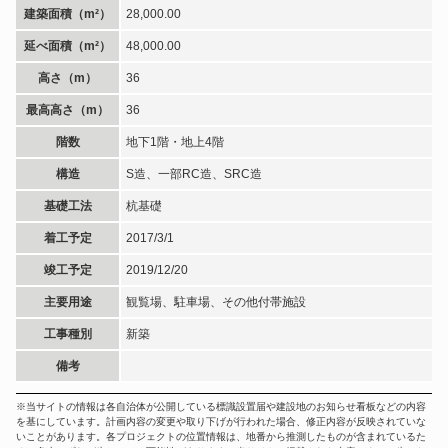
建築面積（m²）
28,000.00
延べ面積（m²）
48,000.00
高さ（m）
36
最高高さ（m）
36
階数
地下1階・地上4階
構造
S造、一部RC造、SRC造
基礎工法
杭基礎
着工予定
2017/3/1
竣工予定
2019/12/20
主要用途
観覧場、駐車場、その他付帯施設
工事種別
新築
備考
※当サイトの情報は各自治体が公開している標識設置届や建設地のお知らせ看板などの内容
を基にしています。計画内容の変更や取り下げが行われた場合、修正内容が反映されていな
いことがあります。各プロジェクトの位置情報は、地番から推測したものが含まれているた