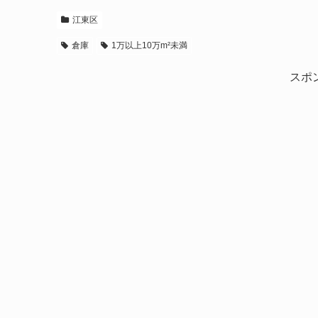
江東区
倉庫
1万以上10万m²未満
スポ