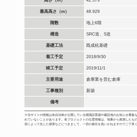
最高高さ（m）
48.929
階数
地上6階
構造
SRC造、S造
基礎工法
既成杭基礎
着工予定
2018/9/30
竣工予定
2019/11/1
主要用途
倉庫業を営む倉庫
工事種別
新築
備考
※当サイトの情報は各自治体が公開している標識設置届や建設地のお知らせ看板
れていないことがあります。各プロジェクトの位置情報は、地番から推測したも
容によって生じた損害などにつきまして、一切の責任を負いかねますのでご了承