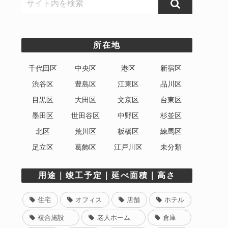
所在地
千代田区
中央区
港区
新宿区
渋谷区
豊島区
江東区
品川区
目黒区
大田区
文京区
台東区
墨田区
世田谷区
中野区
杉並区
北区
荒川区
板橋区
練馬区
足立区
葛飾区
江戸川区
未分類
用途｜竣工予定｜延べ面積｜高さ
住宅
オフィス
店舗
ホテル
複合施設
老人ホーム
倉庫