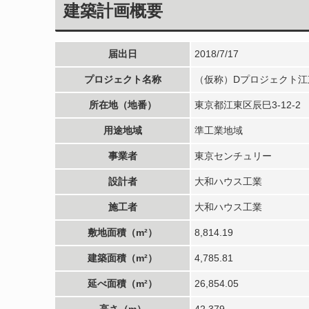
建築計画概要
届出日
2018/7/17
プロジェクト名称
（仮称）Dプロジェクト江
所在地（地番）
東京都江東区辰巳3-12-2
用途地域
準工業地域
事業者
東京センチュリー
設計者
大和ハウス工業
施工者
大和ハウス工業
敷地面積（m²）
8,814.19
建築面積（m²）
4,785.81
延べ面積（m²）
26,854.05
高さ（m）
42.379