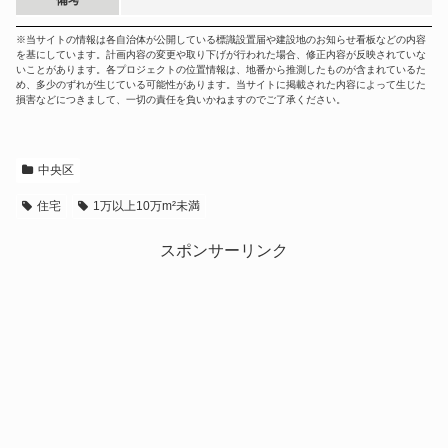
※当サイトの情報は各自治体が公開している標識設置届や建設地のお知らせ看板などの内容
を基にしています。計画内容の変更や取り下げが行われた場合、修正内容が反映されていな
いことがあります。各プロジェクトの位置情報は、地番から推測したものが含まれているた
め、多少のずれが生じている可能性があります。当サイトに掲載された内容によって生じた
損害などにつきまして、一切の責任を負いかねますのでご了承ください。
中央区
住宅
1万以上10万m²未満
スポンサーリンク