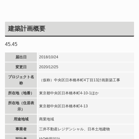
建築計画概要
45.45
届出日
2018/10/24
変更日
2020/12/25
プロジェクト名
（仮称）中央区日本橋本町4丁目13計画新築工事
称
所在地（地番）
東京都中央区日本橋本町4-10-1ほか
所在地（住居表
東京都中央区日本橋本町4-13
示）
用途地域
商業地域
事業者
三井不動産レジデンシャル、日本土地建物
設計者
IAO竹田設計