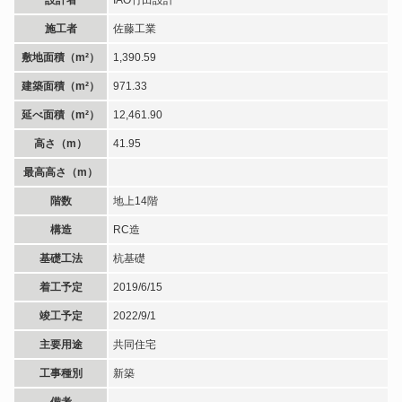
施工者
佐藤工業
敷地面積（m²）
1,390.59
建築面積（m²）
971.33
延べ面積（m²）
12,461.90
高さ（m）
41.95
最高高さ（m）
階数
地上14階
構造
RC造
基礎工法
杭基礎
着工予定
2019/6/15
竣工予定
2022/9/1
主要用途
共同住宅
工事種別
新築
備考