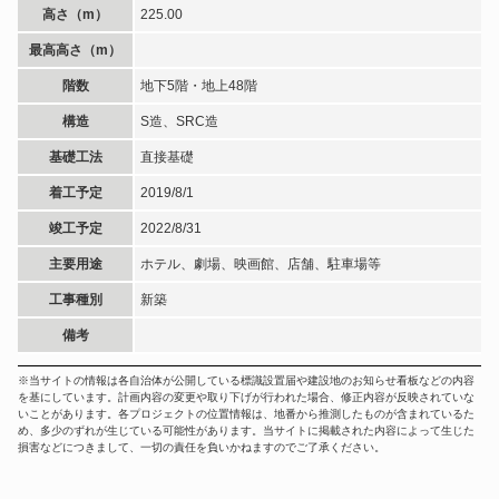
高さ（m）
225.00
最高高さ（m）
階数
地下5階・地上48階
構造
S造、SRC造
基礎工法
直接基礎
着工予定
2019/8/1
竣工予定
2022/8/31
主要用途
ホテル、劇場、映画館、店舗、駐車場等
工事種別
新築
備考
※当サイトの情報は各自治体が公開している標識設置届や建設地のお知らせ看板などの内容
を基にしています。計画内容の変更や取り下げが行われた場合、修正内容が反映されていな
いことがあります。各プロジェクトの位置情報は、地番から推測したものが含まれているた
め、多少のずれが生じている可能性があります。当サイトに掲載された内容によって生じた
損害などにつきまして、一切の責任を負いかねますのでご了承ください。