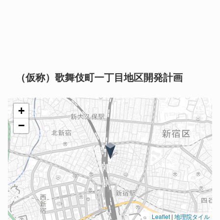
（仮称）歌舞伎町一丁目地区開発計画
+
−
Leaflet
|
地理院タイル