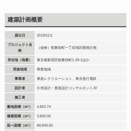
建築計画概要
届出日
2018/11/1
プロジェクト名
（仮称）歌舞伎町一丁目地区開発計画
称
所在地（地番）
東京都新宿区歌舞伎町1-29-1ほか
用途地域
商業地域
事業者
東急レクリエーション、東京急行電鉄
設計者
久米設計・東急設計コンサルタントJV
施工者
敷地面積（m²）
4,603.74
建築面積（m²）
3,600.00
延べ面積（m²）
89,600.00