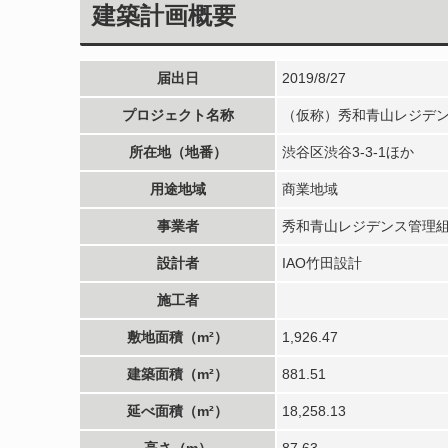
建築計画概要
届出日
2019/8/27
プロジェクト名称
（仮称）秀和青山レジデ
所在地（地番）
渋谷区渋谷3-3-1ほか
用途地域
商業地域
事業者
秀和青山レジデンス管理
設計者
IAO竹田設計
施工者
敷地面積（m²）
1,926.47
建築面積（m²）
881.51
延べ面積（m²）
18,258.13
高さ（m）
87.63