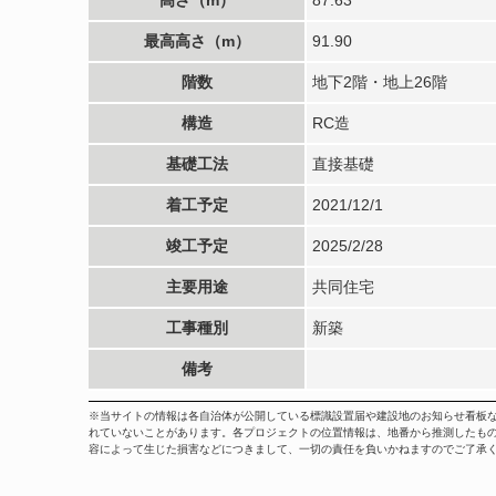
最高高さ（m）
91.90
階数
地下2階・地上26階
構造
RC造
基礎工法
直接基礎
着工予定
2021/12/1
竣工予定
2025/2/28
主要用途
共同住宅
工事種別
新築
備考
※当サイトの情報は各自治体が公開している標識設置届や建設地のお知らせ看板
れていないことがあります。各プロジェクトの位置情報は、地番から推測したも
容によって生じた損害などにつきまして、一切の責任を負いかねますのでご了承