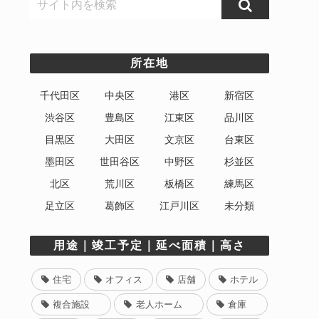
所在地
千代田区
中央区
港区
新宿区
渋谷区
豊島区
江東区
品川区
目黒区
大田区
文京区
台東区
墨田区
世田谷区
中野区
杉並区
北区
荒川区
板橋区
練馬区
足立区
葛飾区
江戸川区
未分類
用途｜竣工予定｜延べ面積｜高さ
住宅
オフィス
店舗
ホテル
複合施設
老人ホーム
倉庫