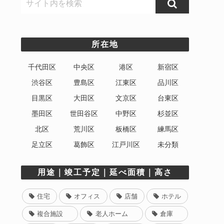
所在地
千代田区
中央区
港区
新宿区
渋谷区
豊島区
江東区
品川区
目黒区
大田区
文京区
台東区
墨田区
世田谷区
中野区
杉並区
北区
荒川区
板橋区
練馬区
足立区
葛飾区
江戸川区
未分類
用途｜竣工予定｜延べ面積｜高さ
住宅
オフィス
店舗
ホテル
複合施設
老人ホーム
倉庫