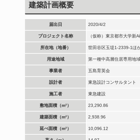
建築計画概要
届出日
2020/4/2
プロジェクト名称
（仮称）東京都市大学新A
所在地（地番）
世田谷区玉堤1-2339-1ほ
用途地域
第一種中高層住居専用地
事業者
五島育英会
設計者
東急設計コンサルタント
施工者
東急建設
敷地面積（m²）
23,290.86
建築面積（m²）
2,938.96
延べ面積（m²）
10,096.12
高さ（m）
14.97