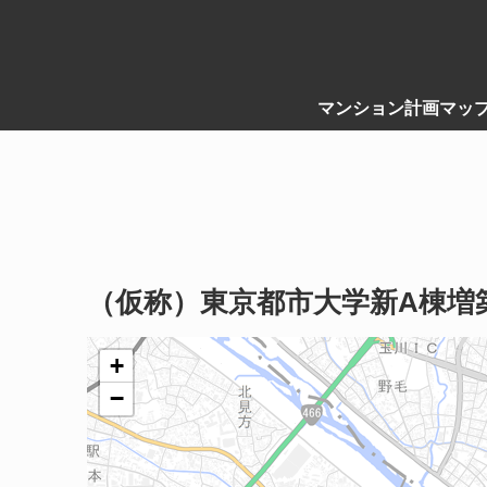
マンション計画マッ
（仮称）東京都市大学新A棟増
+
−