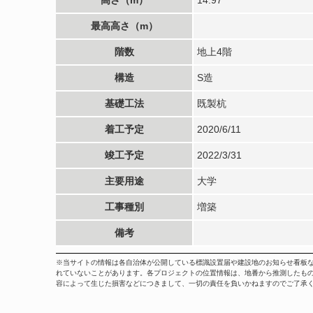
最高高さ（m）
階数
地上4階
構造
S造
基礎工法
既製杭
着工予定
2020/6/11
竣工予定
2022/3/31
主要用途
大学
工事種別
増築
備考
※当サイトの情報は各自治体が公開している標識設置届や建設地のお知らせ看板
れていないことがあります。各プロジェクトの位置情報は、地番から推測したも
容によって生じた損害などにつきまして、一切の責任を負いかねますのでご了承