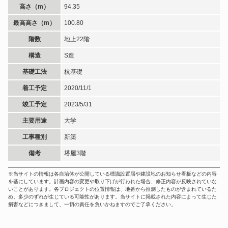
高さ（m）
94.35
最高高さ（m）
100.80
階数
地上22階
構造
S造
基礎工法
杭基礎
着工予定
2020/11/1
竣工予定
2023/5/31
主要用途
大学
工事種別
新築
備考
塔屋3階
※当サイトの情報は各自治体が公開している標識設置届や建設地のお知らせ看板などの内容
を基にしています。計画内容の変更や取り下げが行われた場合、修正内容が反映されていな
いことがあります。各プロジェクトの位置情報は、地番から推測したものが含まれているた
め、多少のずれが生じている可能性があります。当サイトに掲載された内容によって生じた
損害などにつきまして、一切の責任を負いかねますのでご了承ください。