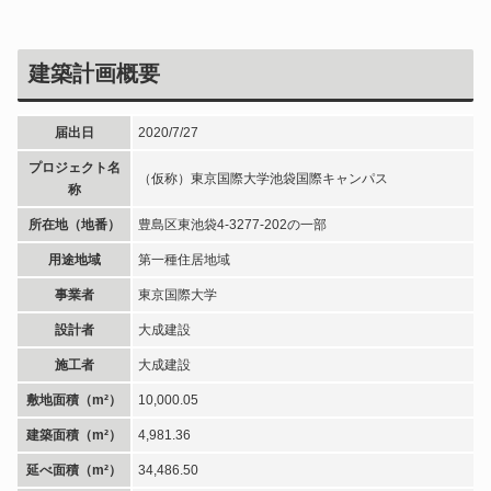
建築計画概要
届出日
2020/7/27
プロジェクト名
（仮称）東京国際大学池袋国際キャンパス
称
所在地（地番）
豊島区東池袋4-3277-202の一部
用途地域
第一種住居地域
事業者
東京国際大学
設計者
大成建設
施工者
大成建設
敷地面積（m²）
10,000.05
建築面積（m²）
4,981.36
延べ面積（m²）
34,486.50