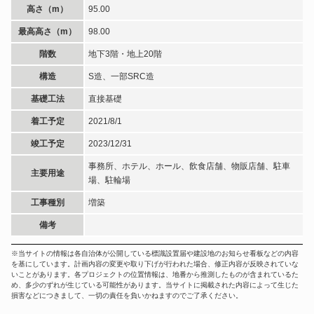
高さ（m）
95.00
最高高さ（m）
98.00
階数
地下3階・地上20階
構造
S造、一部SRC造
基礎工法
直接基礎
着工予定
2021/8/1
竣工予定
2023/12/31
事務所、ホテル、ホール、飲食店舗、物販店舗、駐車
主要用途
場、駐輪場
工事種別
増築
備考
※当サイトの情報は各自治体が公開している標識設置届や建設地のお知らせ看板などの内容
を基にしています。計画内容の変更や取り下げが行われた場合、修正内容が反映されていな
いことがあります。各プロジェクトの位置情報は、地番から推測したものが含まれているた
め、多少のずれが生じている可能性があります。当サイトに掲載された内容によって生じた
損害などにつきまして、一切の責任を負いかねますのでご了承ください。