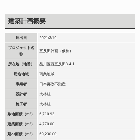
建築計画概要
届出日
2021/3/19
プロジェクト名
五反田計画（仮称）
称
所在地（地番）
品川区西五反田8-4-1
用途地域
商業地域
事業者
日本郵政不動産
設計者
大林組
施工者
大林組
敷地面積（m²）
6,710.93
建築面積（m²）
4,770.00
延べ面積（m²）
69,230.00