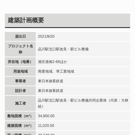
建築計画概要
届出日
2021/8/20
プロジェクト名
品川駅北口駅改良・駅ビル整備
称
所在地（地番）
港区港南2-66ほか
用途地域
商業地域、準工業地域
事業者
東日本旅客鉄道
設計者
東日本旅客鉄道
品川駅北口駅改良・駅ビル整備共同企業体（代表：大林
施工者
組）
敷地面積（m²）
34,900.00
建築面積（m²）
11,020.00