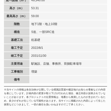
延べ面積（m²）
49,340.00
高さ（m）
53.31
最高高さ（m）
59.00
階数
地下1階・地上10階
構造
S造、一部SRC造
基礎工法
杭基礎
着工予定
2022/8/1
竣工予定
2031/11/30
主要用途
駅施設、店舗、事務所、荷捌駐車場等
工事種別
増築
備考
※当サイトの情報は各自治体が公開している標識設置届や建設地のお知らせ看板などの内容
を基にしています。計画内容の変更や取り下げが行われた場合、修正内容が反映されていな
いことがあります。各プロジェクトの位置情報は、地番から推測したものが含まれているた
め、多少のずれが生じている可能性があります。当サイトに掲載された内容によって生じた
損害などにつきまして、一切の責任を負いかねますのでご了承ください。