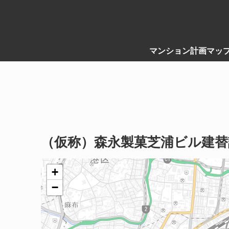
マンション計画マッ
（仮称）森永製菓芝浦ビル建替
+
−