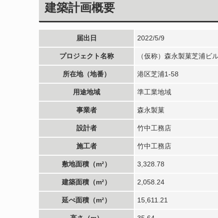
建築計画概要
届出日
2022/5/9
プロジェクト名称
（仮称）森永製菓芝浦ビ
所在地（地番）
港区芝浦1-58
用途地域
準工業地域
事業者
森永製菓
設計者
竹中工務店
施工者
竹中工務店
敷地面積（m²）
3,328.78
建築面積（m²）
2,058.24
延べ面積（m²）
15,611.21
高さ（m）
35.64