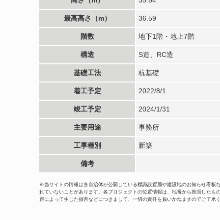
最高高さ（m）
36.59
階数
地下1階・地上7階
構造
S造、RC造
基礎工法
杭基礎
着工予定
2022/8/1
竣工予定
2024/1/31
主要用途
事務所
工事種別
新築
備考
※当サイトの情報は各自治体が公開している標識設置届や建設地のお知らせ看板
れていないことがあります。各プロジェクトの位置情報は、地番から推測したも
容によって生じた損害などにつきまして、一切の責任を負いかねますのでご了承