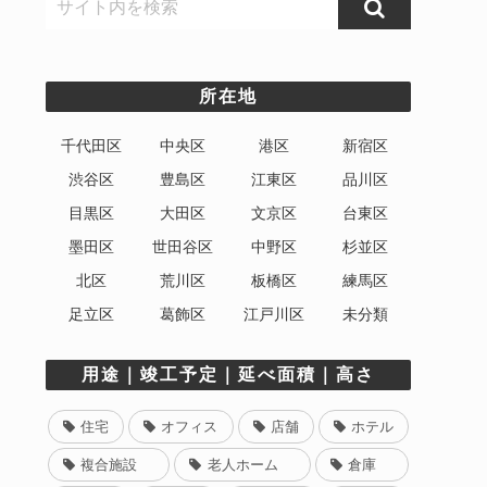
所在地
千代田区
中央区
港区
新宿区
渋谷区
豊島区
江東区
品川区
目黒区
大田区
文京区
台東区
墨田区
世田谷区
中野区
杉並区
北区
荒川区
板橋区
練馬区
足立区
葛飾区
江戸川区
未分類
用途｜竣工予定｜延べ面積｜高さ
住宅
オフィス
店舗
ホテル
複合施設
老人ホーム
倉庫