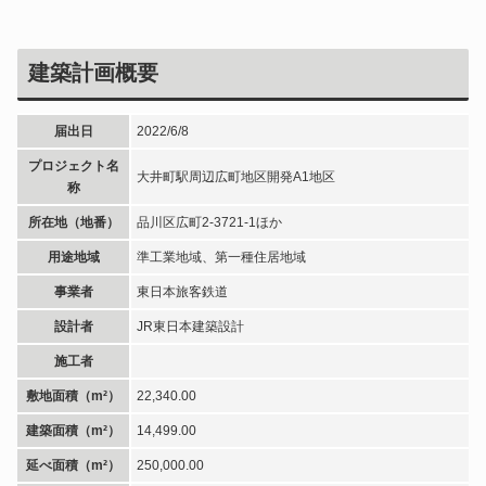
建築計画概要
届出日
2022/6/8
プロジェクト名
大井町駅周辺広町地区開発A1地区
称
所在地（地番）
品川区広町2-3721-1ほか
用途地域
準工業地域、第一種住居地域
事業者
東日本旅客鉄道
設計者
JR東日本建築設計
施工者
敷地面積（m²）
22,340.00
建築面積（m²）
14,499.00
延べ面積（m²）
250,000.00