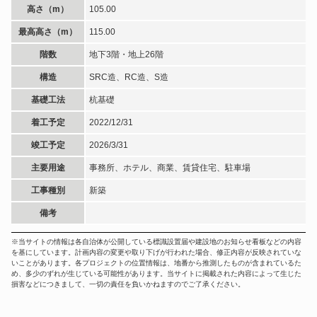
高さ（m）
105.00
最高高さ（m）
115.00
階数
地下3階・地上26階
構造
SRC造、RC造、S造
基礎工法
杭基礎
着工予定
2022/12/31
竣工予定
2026/3/31
主要用途
事務所、ホテル、商業、賃貸住宅、駐車場
工事種別
新築
備考
※当サイトの情報は各自治体が公開している標識設置届や建設地のお知らせ看板などの内容
を基にしています。計画内容の変更や取り下げが行われた場合、修正内容が反映されていな
いことがあります。各プロジェクトの位置情報は、地番から推測したものが含まれているた
め、多少のずれが生じている可能性があります。当サイトに掲載された内容によって生じた
損害などにつきまして、一切の責任を負いかねますのでご了承ください。