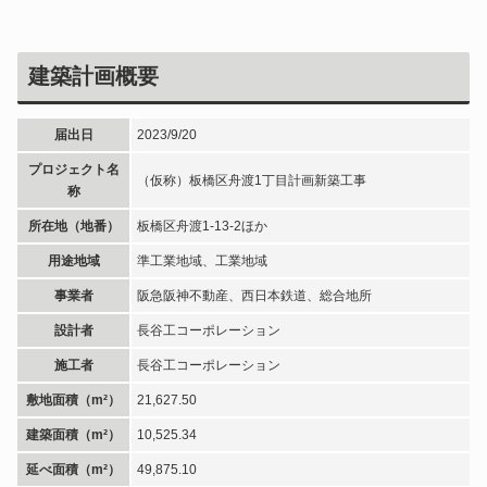
建築計画概要
届出日
2023/9/20
プロジェクト名
（仮称）板橋区舟渡1丁目計画新築工事
称
所在地（地番）
板橋区舟渡1-13-2ほか
用途地域
準工業地域、工業地域
事業者
阪急阪神不動産、西日本鉄道、総合地所
設計者
長谷工コーポレーション
施工者
長谷工コーポレーション
敷地面積（m²）
21,627.50
建築面積（m²）
10,525.34
延べ面積（m²）
49,875.10