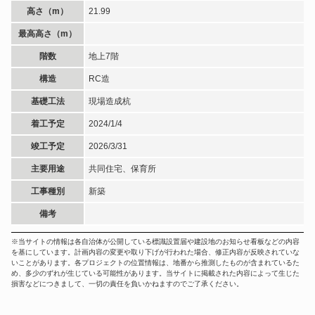
高さ（m）
21.99
最高高さ（m）
階数
地上7階
構造
RC造
基礎工法
現場造成杭
着工予定
2024/1/4
竣工予定
2026/3/31
主要用途
共同住宅、保育所
工事種別
新築
備考
※当サイトの情報は各自治体が公開している標識設置届や建設地のお知らせ看板などの内容
を基にしています。計画内容の変更や取り下げが行われた場合、修正内容が反映されていな
いことがあります。各プロジェクトの位置情報は、地番から推測したものが含まれているた
め、多少のずれが生じている可能性があります。当サイトに掲載された内容によって生じた
損害などにつきまして、一切の責任を負いかねますのでご了承ください。