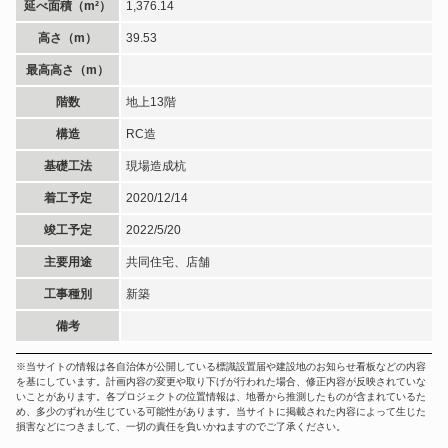
延べ面積（m²）
1,376.14
高さ（m）
39.53
最高高さ（m）
階数
地上13階
構造
RC造
基礎工法
現場造成杭
着工予定
2020/12/14
竣工予定
2022/5/20
主要用途
共同住宅、店舗
工事種別
新築
備考
※当サイトの情報は各自治体が公開している標識設置届や建設地のお知らせ看板などの内容
を基にしています。計画内容の変更や取り下げが行われた場合、修正内容が反映されていな
いことがあります。各プロジェクトの位置情報は、地番から推測したものが含まれているた
め、多少のずれが生じている可能性があります。当サイトに掲載された内容によって生じた
損害などにつきまして、一切の責任を負いかねますのでご了承ください。