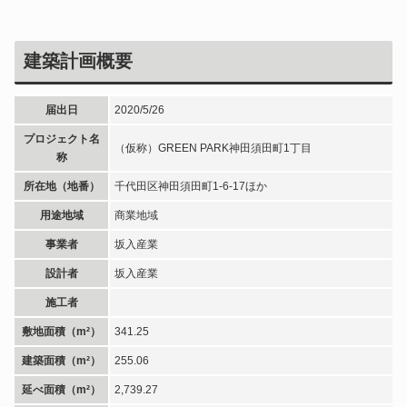
建築計画概要
届出日
2020/5/26
プロジェクト名
（仮称）GREEN PARK神田須田町1丁目
称
所在地（地番）
千代田区神田須田町1-6-17ほか
用途地域
商業地域
事業者
坂入産業
設計者
坂入産業
施工者
敷地面積（m²）
341.25
建築面積（m²）
255.06
延べ面積（m²）
2,739.27