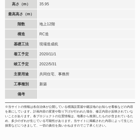
高さ（m）
35.95
最高高さ（m）
階数
地上12階
構造
RC造
基礎工法
現場造成杭
着工予定
2020/11/1
竣工予定
2022/5/31
主要用途
共同住宅、事務所
工事種別
新築
備考
※当サイトの情報は各自治体が公開している標識設置届や建設地のお知らせ看板などの内容
を基にしています。計画内容の変更や取り下げが行われた場合、修正内容が反映されていな
いことがあります。各プロジェクトの位置情報は、地番から推測したものが含まれているた
め、多少のずれが生じている可能性があります。当サイトに掲載された内容によって生じた
損害などにつきまして、一切の責任を負いかねますのでご了承ください。