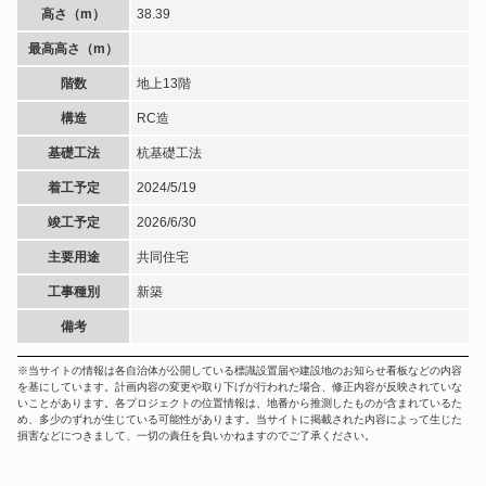
高さ（m）
38.39
最高高さ（m）
階数
地上13階
構造
RC造
基礎工法
杭基礎工法
着工予定
2024/5/19
竣工予定
2026/6/30
主要用途
共同住宅
工事種別
新築
備考
※当サイトの情報は各自治体が公開している標識設置届や建設地のお知らせ看板などの内容
を基にしています。計画内容の変更や取り下げが行われた場合、修正内容が反映されていな
いことがあります。各プロジェクトの位置情報は、地番から推測したものが含まれているた
め、多少のずれが生じている可能性があります。当サイトに掲載された内容によって生じた
損害などにつきまして、一切の責任を負いかねますのでご了承ください。