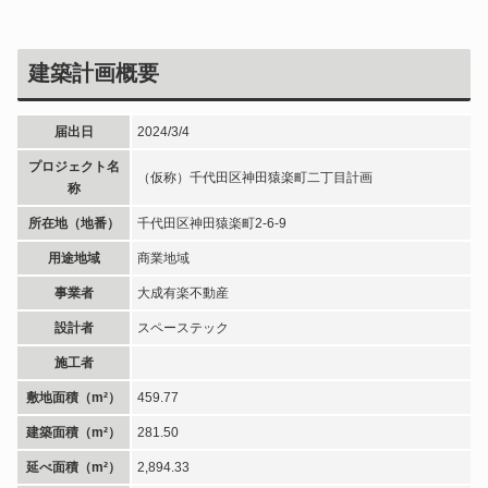
建築計画概要
届出日
2024/3/4
プロジェクト名
（仮称）千代田区神田猿楽町二丁目計画
称
所在地（地番）
千代田区神田猿楽町2-6-9
用途地域
商業地域
事業者
大成有楽不動産
設計者
スペーステック
施工者
敷地面積（m²）
459.77
建築面積（m²）
281.50
延べ面積（m²）
2,894.33