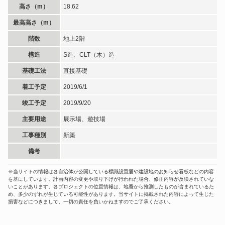
高さ（m）
18.62
最高高さ（m）
階数
地上2階
構造
S造、CLT（木）造
基礎工法
直接基礎
着工予定
2019/6/1
竣工予定
2019/9/20
主要用途
展示場、遊技場
工事種別
新築
備考
※当サイトの情報は各自治体が公開している標識設置届や建設地のお知らせ看板などの内容
を基にしています。計画内容の変更や取り下げが行われた場合、修正内容が反映されていな
いことがあります。各プロジェクトの位置情報は、地番から推測したものが含まれているた
め、多少のずれが生じている可能性があります。当サイトに掲載された内容によって生じた
損害などにつきまして、一切の責任を負いかねますのでご了承ください。