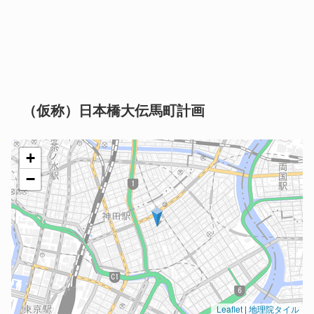
（仮称）日本橋大伝馬町計画
+
−
Leaflet
|
地理院タイル