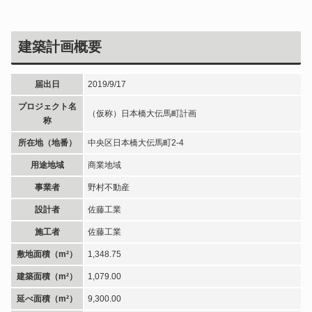
建築計画概要
届出日
2019/9/17
プロジェクト名
（仮称）日本橋大伝馬町計画
称
所在地（地番）
中央区日本橋大伝馬町2-4
用途地域
商業地域
事業者
野村不動産
設計者
佐藤工業
施工者
佐藤工業
敷地面積（m²）
1,348.75
建築面積（m²）
1,079.00
延べ面積（m²）
9,300.00