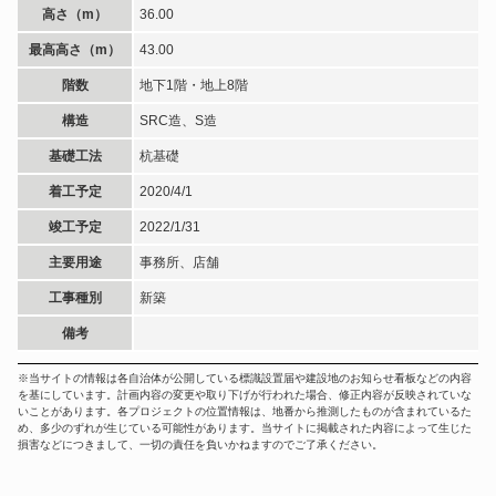
高さ（m）
36.00
最高高さ（m）
43.00
階数
地下1階・地上8階
構造
SRC造、S造
基礎工法
杭基礎
着工予定
2020/4/1
竣工予定
2022/1/31
主要用途
事務所、店舗
工事種別
新築
備考
※当サイトの情報は各自治体が公開している標識設置届や建設地のお知らせ看板などの内容
を基にしています。計画内容の変更や取り下げが行われた場合、修正内容が反映されていな
いことがあります。各プロジェクトの位置情報は、地番から推測したものが含まれているた
め、多少のずれが生じている可能性があります。当サイトに掲載された内容によって生じた
損害などにつきまして、一切の責任を負いかねますのでご了承ください。