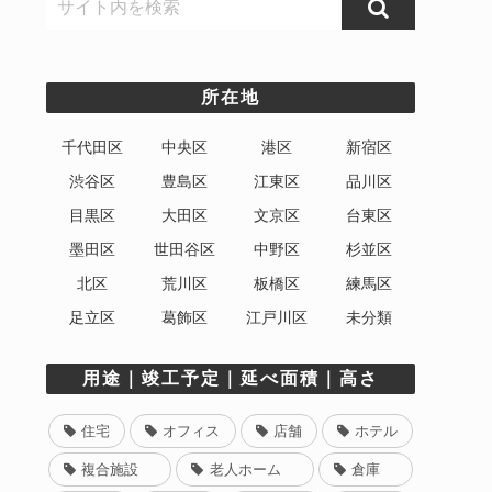
所在地
千代田区
中央区
港区
新宿区
渋谷区
豊島区
江東区
品川区
目黒区
大田区
文京区
台東区
墨田区
世田谷区
中野区
杉並区
北区
荒川区
板橋区
練馬区
足立区
葛飾区
江戸川区
未分類
用途｜竣工予定｜延べ面積｜高さ
住宅
オフィス
店舗
ホテル
複合施設
老人ホーム
倉庫