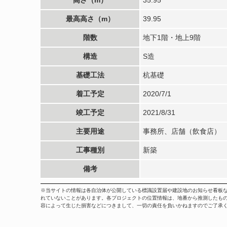
最高高さ（m）
39.95
階数
地下1階・地上9階
構造
S造
基礎工法
杭基礎
着工予定
2020/7/1
竣工予定
2021/8/31
主要用途
事務所、店舗（飲食店）
工事種別
新築
備考
※当サイトの情報は各自治体が公開している標識設置届や建設地のお知らせ看板
れていないことがあります。各プロジェクトの位置情報は、地番から推測したも
容によって生じた損害などにつきまして、一切の責任を負いかねますのでご了承