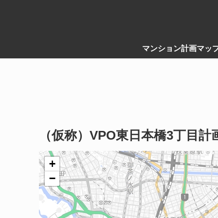
マンション計画マッ
（仮称）VPO東日本橋3丁目計
+
−