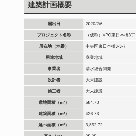
建築計画概要
届出日
2020/2/6
プロジェクト名称
（仮称）VPO東日本橋3
所在地（地番）
中央区東日本橋3-3-7
用途地域
商業地域
事業者
清水総合開発
設計者
大末建設
施工者
大末建設
敷地面積（m²）
584.73
建築面積（m²）
426.73
延べ面積（m²）
3,852.72
高さ（m）
35.95