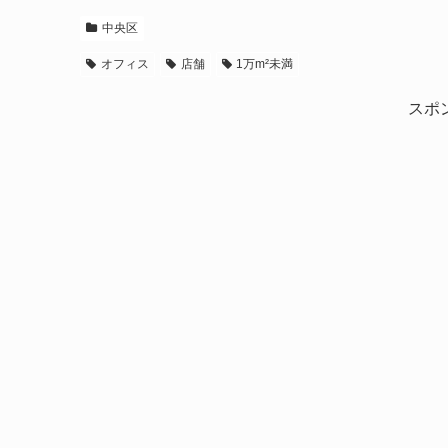
中央区
オフィス
店舗
1万m²未満
スポ