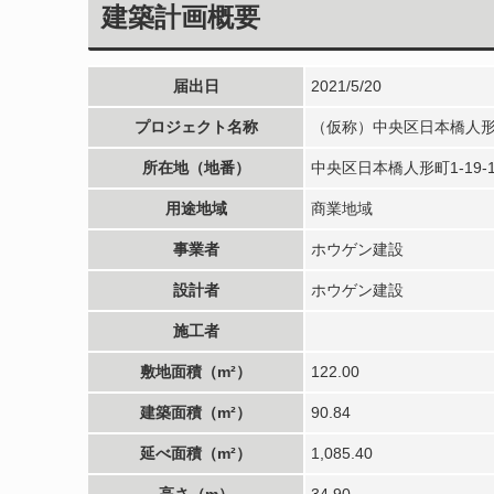
建築計画概要
届出日
2021/5/20
プロジェクト名称
（仮称）中央区日本橋人形
所在地（地番）
中央区日本橋人形町1-19-1
用途地域
商業地域
事業者
ホウゲン建設
設計者
ホウゲン建設
施工者
敷地面積（m²）
122.00
建築面積（m²）
90.84
延べ面積（m²）
1,085.40
高さ（m）
34.90