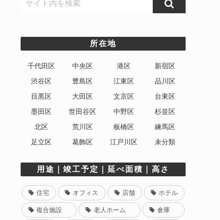
所在地
千代田区
中央区
港区
新宿区
渋谷区
豊島区
江東区
品川区
目黒区
大田区
文京区
台東区
墨田区
世田谷区
中野区
杉並区
北区
荒川区
板橋区
練馬区
足立区
葛飾区
江戸川区
未分類
用途｜竣工予定｜延べ面積｜高さ
住宅
オフィス
店舗
ホテル
複合施設
老人ホーム
倉庫