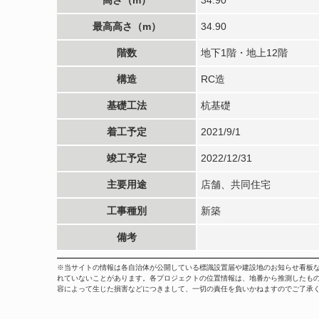
最高高さ（m）
34.90
階数
地下1階・地上12階
構造
RC造
基礎工法
杭基礎
着工予定
2021/9/1
竣工予定
2022/12/31
主要用途
店舗、共同住宅
工事種別
新築
備考
※当サイトの情報は各自治体が公開している標識設置届や建設地のお知らせ看板
れていないことがあります。各プロジェクトの位置情報は、地番から推測したも
容によって生じた損害などにつきまして、一切の責任を負いかねますのでご了承