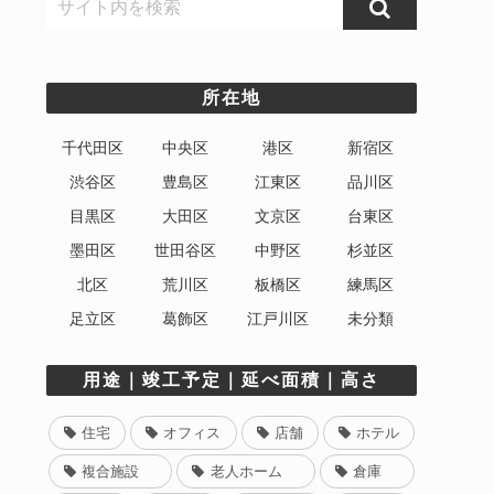
所在地
千代田区
中央区
港区
新宿区
渋谷区
豊島区
江東区
品川区
目黒区
大田区
文京区
台東区
墨田区
世田谷区
中野区
杉並区
北区
荒川区
板橋区
練馬区
足立区
葛飾区
江戸川区
未分類
用途｜竣工予定｜延べ面積｜高さ
住宅
オフィス
店舗
ホテル
複合施設
老人ホーム
倉庫