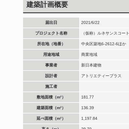
建築計画概要
届出日
2021/6/22
プロジェクト名称
（仮称）ルネサンスコー
所在地（地番）
中央区築地6-2612-6ほか
用途地域
商業地域
事業者
新日本建物
設計者
アトリエティープラス
施工者
敷地面積（m²）
181.77
建築面積（m²）
136.39
延べ面積（m²）
1,197.84
高さ（m）
29.70