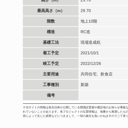
最高高さ（m）
29.70
階数
地上10階
構造
RC造
基礎工法
現場造成杭
着工予定
2021/10/1
竣工予定
2022/12/26
主要用途
共同住宅、飲食店
工事種別
新築
備考
※当サイトの情報は各自治体が公開している標識設置届や建設地のお知らせ看板
れていないことがあります。各プロジェクトの位置情報は、地番から推測したも
容によって生じた損害などにつきまして、一切の責任を負いかねますのでご了承