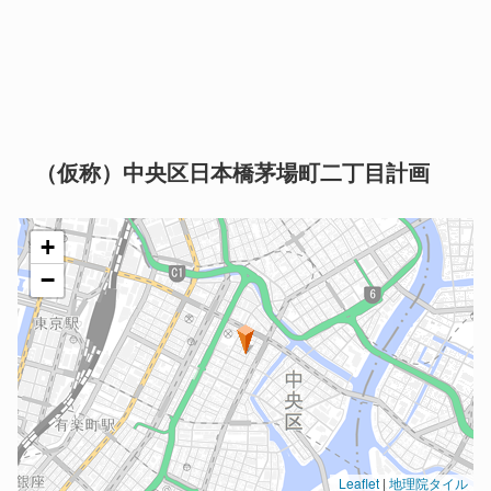
（仮称）中央区日本橋茅場町二丁目計画
+
−
Leaflet
|
地理院タイル