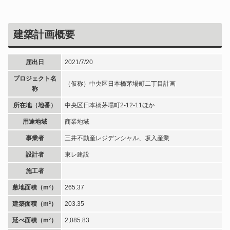
建築計画概要
届出日
2021/7/20
プロジェクト名
（仮称）中央区日本橋茅場町二丁目計画
称
所在地（地番）
中央区日本橋茅場町2-12-11ほか
用途地域
商業地域
事業者
三井不動産レジデンシャル、坂入産業
設計者
東レ建設
施工者
敷地面積（m²）
265.37
建築面積（m²）
203.35
延べ面積（m²）
2,085.83