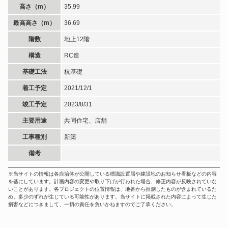
高さ（m）
35.99
最高高さ（m）
36.69
階数
地上12階
構造
RC造
基礎工法
杭基礎
着工予定
2021/12/1
竣工予定
2023/8/31
主要用途
共同住宅、店舗
工事種別
新築
備考
※当サイトの情報は各自治体が公開している標識設置届や建設地のお知らせ看板などの内容
を基にしています。計画内容の変更や取り下げが行われた場合、修正内容が反映されていな
いことがあります。各プロジェクトの位置情報は、地番から推測したものが含まれているた
め、多少のずれが生じている可能性があります。当サイトに掲載された内容によって生じた
損害などにつきまして、一切の責任を負いかねますのでご了承ください。