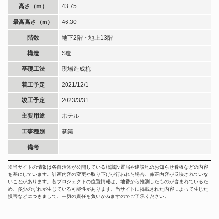
高さ（m）
43.75
最高高さ（m）
46.30
階数
地下2階・地上13階
構造
S造
基礎工法
現場造成杭
着工予定
2021/12/1
竣工予定
2023/3/31
主要用途
ホテル
工事種別
新築
備考
※当サイトの情報は各自治体が公開している標識設置届や建設地のお知らせ看板などの内容
を基にしています。計画内容の変更や取り下げが行われた場合、修正内容が反映されていな
いことがあります。各プロジェクトの位置情報は、地番から推測したものが含まれているた
め、多少のずれが生じている可能性があります。当サイトに掲載された内容によって生じた
損害などにつきまして、一切の責任を負いかねますのでご了承ください。