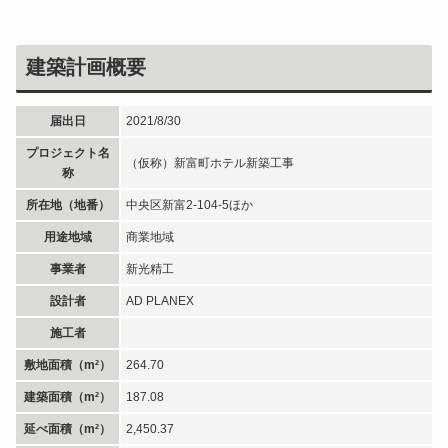
建築計画概要
届出日
2021/8/30
プロジェクト名
（仮称）新富町ホテル新築工事
称
所在地（地番）
中央区新富2-104-5ほか
用途地域
商業地域
事業者
新光精工
設計者
AD PLANEX
施工者
敷地面積（m²）
264.70
建築面積（m²）
187.08
延べ面積（m²）
2,450.37