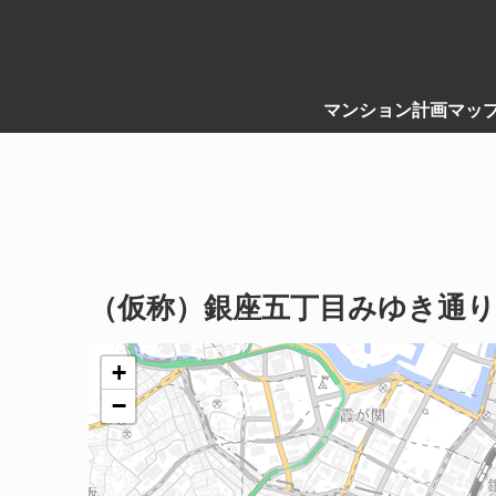
マンション計画マッ
（仮称）銀座五丁目みゆき通り
+
−