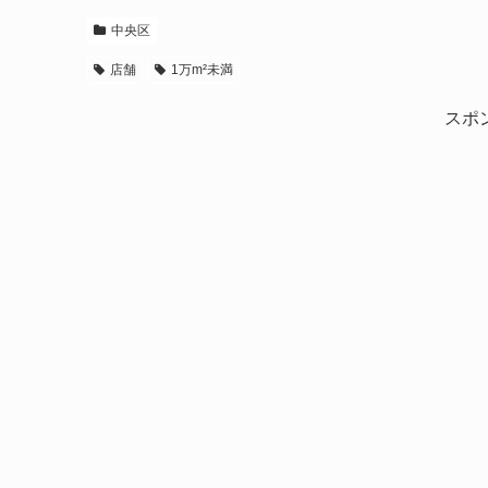
中央区
店舗
1万m²未満
スポ