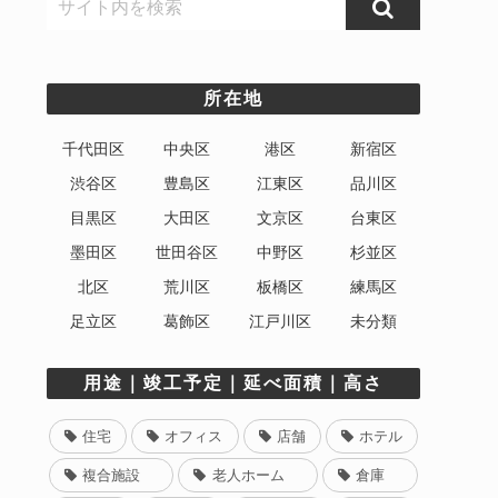
所在地
千代田区
中央区
港区
新宿区
渋谷区
豊島区
江東区
品川区
目黒区
大田区
文京区
台東区
墨田区
世田谷区
中野区
杉並区
北区
荒川区
板橋区
練馬区
足立区
葛飾区
江戸川区
未分類
用途｜竣工予定｜延べ面積｜高さ
住宅
オフィス
店舗
ホテル
複合施設
老人ホーム
倉庫