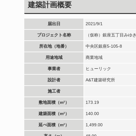
建築計画概要
届出日
2021/9/1
プロジェクト名称
（仮称）銀座五丁目みゆ
所在地（地番）
中央区銀座5-105-8
用途地域
商業地域
事業者
ヒューリック
設計者
A&T建築研究所
施工者
敷地面積（m²）
173.19
建築面積（m²）
140.00
延べ面積（m²）
1,499.00
高さ（m）
48.00