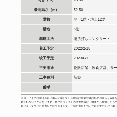
最高高さ（m）
52.50
階数
地下1階・地上12階
構造
S造
基礎工法
場所打ちコンクリート
着工予定
2022/2/15
竣工予定
2023/6/1
主要用途
物販店舗、飲食店舗、サ
工事種別
新築
備考
※当サイトの情報は各自治体が公開している標識設置届や建設地のお知らせ看板
れていないことがあります。各プロジェクトの位置情報は、地番から推測したも
容によって生じた損害などにつきまして、一切の責任を負いかねますのでご了承