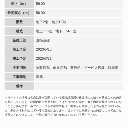
高さ（m）
56.00
最高高さ（m）
56.00
階数
地下2階・地上13階
構造
地上：S造、地下：SRC造
基礎工法
直接基礎
着工予定
2023/5/15
竣工予定
2025/3/31
主要用途
物販店舗、飲食店舗、事務所、サービス店舗、駐車場
工事種別
新築
備考
※当サイトの情報は各自治体が公開している標識設置届や建設地のお知らせ看板などの内容
を基にしています。計画内容の変更や取り下げが行われた場合、修正内容が反映されていな
いことがあります。各プロジェクトの位置情報は、地番から推測したものが含まれているた
め、多少のずれが生じている可能性があります。当サイトに掲載された内容によって生じた
損害などにつきまして、一切の責任を負いかねますのでご了承ください。