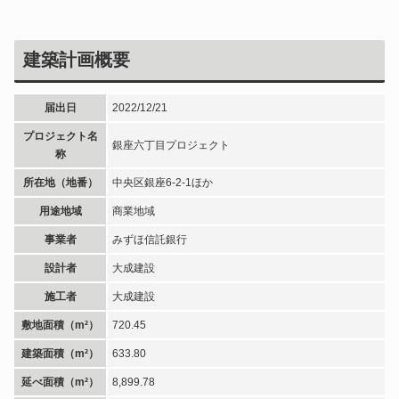
建築計画概要
届出日
2022/12/21
プロジェクト名
銀座六丁目プロジェクト
称
所在地（地番）
中央区銀座6-2-1ほか
用途地域
商業地域
事業者
みずほ信託銀行
設計者
大成建設
施工者
大成建設
敷地面積（m²）
720.45
建築面積（m²）
633.80
延べ面積（m²）
8,899.78