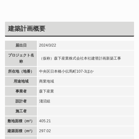
建築計画概要
届出日
2024/3/22
プロジェクト名
（仮称）森下産業株式会社本社建替計画新築工事
称
所在地（地番）
中央区日本橋小伝馬町107-3ほか
用途地域
商業地域
事業者
森下産業
設計者
淺沼組
施工者
敷地面積（m²）
405.21
建築面積（m²）
297.02