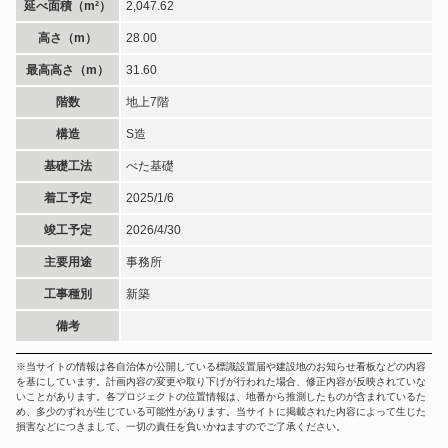
延べ面積（m²）
2,047.62
高さ（m）
28.00
最高高さ（m）
31.60
階数
地上7階
構造
S造
基礎工法
べた基礎
着工予定
2025/1/6
竣工予定
2026/4/30
主要用途
事務所
工事種別
新築
備考
※当サイトの情報は各自治体が公開している標識設置届や建設地のお知らせ看板などの内容
を基にしています。計画内容の変更や取り下げが行われた場合、修正内容が反映されていな
いことがあります。各プロジェクトの位置情報は、地番から推測したものが含まれているた
め、多少のずれが生じている可能性があります。当サイトに掲載された内容によって生じた
損害などにつきまして、一切の責任を負いかねますのでご了承ください。