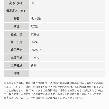
高さ（m）
30.95
最高高さ（m）
階数
地上9階
構造
RC造
基礎工法
杭基礎
着工予定
2024/10/1
竣工予定
2026/7/31
主要用途
ホテル
工事種別
新築
備考
※当サイトの情報は各自治体が公開している標識設置届や建設地のお知らせ看板などの内容
を基にしています。計画内容の変更や取り下げが行われた場合、修正内容が反映されていな
いことがあります。各プロジェクトの位置情報は、地番から推測したものが含まれているた
め、多少のずれが生じている可能性があります。当サイトに掲載された内容によって生じた
損害などにつきまして、一切の責任を負いかねますのでご了承ください。