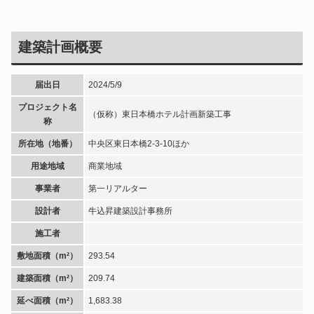
建築計画概要
届出日
2024/5/9
プロジェクト名
（仮称）東日本橋ホテル計画新築工事
称
所在地（地番）
中央区東日本橋2-3-10ほか
用途地域
商業地域
事業者
第一リアルター
設計者
牛込昇建築設計事務所
施工者
敷地面積（m²）
293.54
建築面積（m²）
209.74
延べ面積（m²）
1,683.38