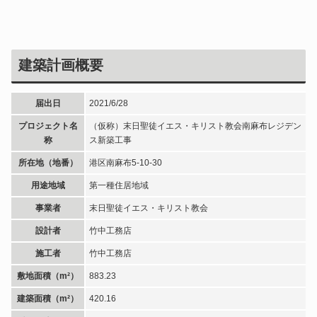
建築計画概要
届出日
2021/6/28
プロジェクト名
（仮称）末日聖徒イエス・キリスト教会南麻布レジデン
称
ス新築工事
所在地（地番）
港区南麻布5-10-30
用途地域
第一種住居地域
事業者
末日聖徒イエス・キリスト教会
設計者
竹中工務店
施工者
竹中工務店
敷地面積（m²）
883.23
建築面積（m²）
420.16