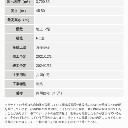
延べ面積（m²）
3,700.39
高さ（m）
45.50
最高高さ（m）
階数
地上12階
構造
RC造
基礎工法
直接基礎
着工予定
2021/12/1
竣工予定
2024/1/31
主要用途
共同住宅
工事種別
新築
備考
共同住宅（31戸）
※当サイトの情報は各自治体が公開している標識設置届や建設地のお知らせ看板などの内容
を基にしています。計画内容の変更や取り下げが行われた場合、修正内容が反映されていな
いことがあります。各プロジェクトの位置情報は、地番から推測したものが含まれているた
め、多少のずれが生じている可能性があります。当サイトに掲載された内容によって生じた
損害などにつきまして、一切の責任を負いかねますのでご了承ください。