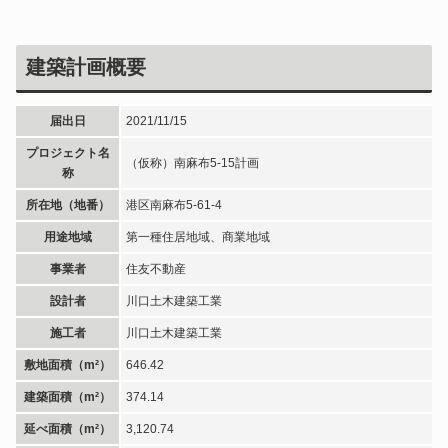
建築計画概要
届出日
2021/11/15
プロジェクト名
（仮称）南麻布5-15計画
称
所在地（地番）
港区南麻布5-61-4
用途地域
第一種住居地域、商業地域
事業者
住友不動産
設計者
川口土木建築工業
施工者
川口土木建築工業
敷地面積（m²）
646.42
建築面積（m²）
374.14
延べ面積（m²）
3,120.74