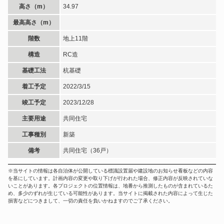
高さ（m）
34.97
最高高さ（m）
階数
地上11階
構造
RC造
基礎工法
杭基礎
着工予定
2022/3/15
竣工予定
2023/12/28
主要用途
共同住宅
工事種別
新築
備考
共同住宅（36戸）
※当サイトの情報は各自治体が公開している標識設置届や建設地のお知らせ看板などの内容
を基にしています。計画内容の変更や取り下げが行われた場合、修正内容が反映されていな
いことがあります。各プロジェクトの位置情報は、地番から推測したものが含まれているた
め、多少のずれが生じている可能性があります。当サイトに掲載された内容によって生じた
損害などにつきまして、一切の責任を負いかねますのでご了承ください。