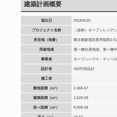
建築計画概要
届出日
2018/6/20
プロジェクト名称
（仮称）オープンレジデン
所在地（地番）
東京都新宿区西早稲田2-53
用途地域
第一種住居地域、第一種
事業者
オープンハウス・ディベ
設計者
IAO竹田設計
施工者
敷地面積（m²）
2,466.67
建築面積（m²）
1,620.09
延べ面積（m²）
9,999.58
高さ（m）
29.50