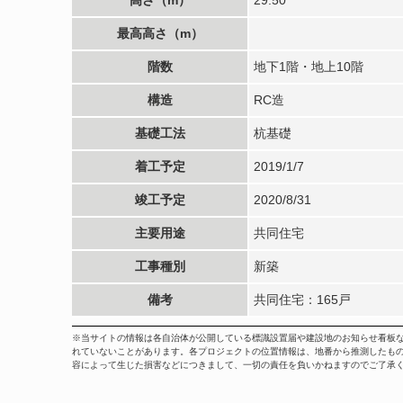
最高高さ（m）
階数
地下1階・地上10階
構造
RC造
基礎工法
杭基礎
着工予定
2019/1/7
竣工予定
2020/8/31
主要用途
共同住宅
工事種別
新築
備考
共同住宅：165戸
※当サイトの情報は各自治体が公開している標識設置届や建設地のお知らせ看板
れていないことがあります。各プロジェクトの位置情報は、地番から推測したも
容によって生じた損害などにつきまして、一切の責任を負いかねますのでご了承