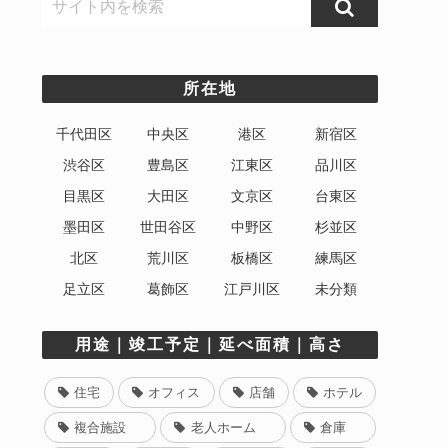
所在地
千代田区
中央区
港区
新宿区
渋谷区
豊島区
江東区
品川区
目黒区
大田区
文京区
台東区
墨田区
世田谷区
中野区
杉並区
北区
荒川区
板橋区
練馬区
足立区
葛飾区
江戸川区
未分類
用途｜竣工予定｜延べ面積｜高さ
住宅
オフィス
店舗
ホテル
複合施設
老人ホーム
倉庫