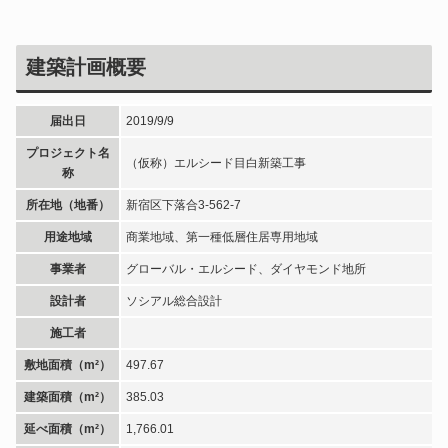
建築計画概要
届出日
2019/9/9
プロジェクト名
（仮称）エルシード目白新築工事
称
所在地（地番）
新宿区下落合3-562-7
用途地域
商業地域、第一種低層住居専用地域
事業者
グローバル・エルシード、ダイヤモンド地所
設計者
ソシアル総合設計
施工者
敷地面積（m²）
497.67
建築面積（m²）
385.03
延べ面積（m²）
1,766.01