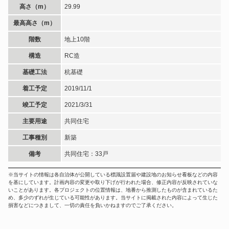
高さ（m）
29.99
最高高さ（m）
階数
地上10階
構造
RC造
基礎工法
杭基礎
着工予定
2019/11/1
竣工予定
2021/3/31
主要用途
共同住宅
工事種別
新築
備考
共同住宅：33戸
※当サイトの情報は各自治体が公開している標識設置届や建設地のお知らせ看板などの内容
を基にしています。計画内容の変更や取り下げが行われた場合、修正内容が反映されていな
いことがあります。各プロジェクトの位置情報は、地番から推測したものが含まれているた
め、多少のずれが生じている可能性があります。当サイトに掲載された内容によって生じた
損害などにつきまして、一切の責任を負いかねますのでご了承ください。