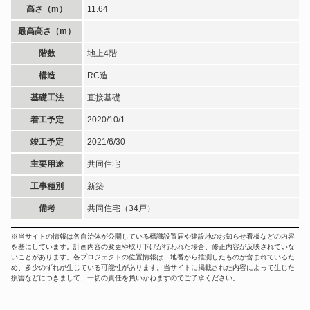
高さ（m）
11.64
最高高さ（m）
階数
地上4階
構造
RC造
基礎工法
直接基礎
着工予定
2020/10/1
竣工予定
2021/6/30
主要用途
共同住宅
工事種別
新築
備考
共同住宅（34戸）
※当サイトの情報は各自治体が公開している標識設置届や建設地のお知らせ看板などの内容
を基にしています。計画内容の変更や取り下げが行われた場合、修正内容が反映されていな
いことがあります。各プロジェクトの位置情報は、地番から推測したものが含まれているた
め、多少のずれが生じている可能性があります。当サイトに掲載された内容によって生じた
損害などにつきまして、一切の責任を負いかねますのでご了承ください。