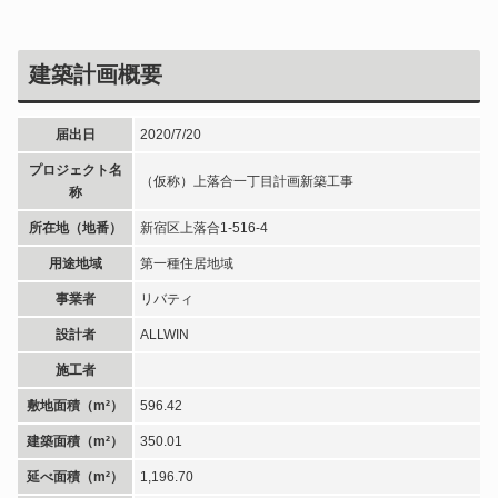
建築計画概要
届出日
2020/7/20
プロジェクト名
（仮称）上落合一丁目計画新築工事
称
所在地（地番）
新宿区上落合1-516-4
用途地域
第一種住居地域
事業者
リバティ
設計者
ALLWIN
施工者
敷地面積（m²）
596.42
建築面積（m²）
350.01
延べ面積（m²）
1,196.70