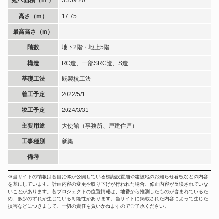
延べ面積（m²）
3,359.20
高さ（m）
17.75
最高高さ（m）
階数
地下2階・地上5階
構造
RC造、一部SRC造、S造
基礎工法
既製杭工法
着工予定
2022/5/1
竣工予定
2024/3/31
主要用途
大使館（事務所、戸建住戸）
工事種別
新築
備考
※当サイトの情報は各自治体が公開している標識設置届や建設地のお知らせ看板などの内容
を基にしています。計画内容の変更や取り下げが行われた場合、修正内容が反映されていな
いことがあります。各プロジェクトの位置情報は、地番から推測したものが含まれているた
め、多少のずれが生じている可能性があります。当サイトに掲載された内容によって生じた
損害などにつきまして、一切の責任を負いかねますのでご了承ください。