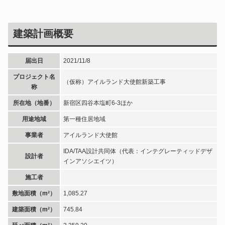
建築計画概要
届出日
2021/11/8
プロジェクト名
（仮称）アイルランド大使館新築工事
称
所在地（地番）
新宿区四谷本塩町6-3ほか
用途地域
第一種住居地域
事業者
アイルランド大使館
IDA/TAA設計共同体（代表：インテグレーティッドデザ
設計者
インアソシエイツ）
施工者
敷地面積（m²）
1,085.27
建築面積（m²）
745.84