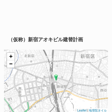
（仮称）新宿アオキビル建替計画
+
−
Leaflet
|
地理院タイル