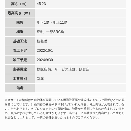
高さ（m）
45.23
最高高さ（m）
階数
地下1階・地上11階
構造
S造、一部SRC造
基礎工法
杭基礎
着工予定
2022/10/1
竣工予定
2024/9/30
主要用途
物販店舗、サービス店舗、飲食店
工事種別
新築
備考
※当サイトの情報は各自治体が公開している標識設置届や建設地のお知らせ看板などの内容
を基にしています。計画内容の変更や取り下げが行われた場合、修正内容が反映されていな
いことがあります。各プロジェクトの位置情報は、地番から推測したものが含まれているた
め、多少のずれが生じている可能性があります。当サイトに掲載された内容によって生じた
損害などにつきまして、一切の責任を負いかねますのでご了承ください。