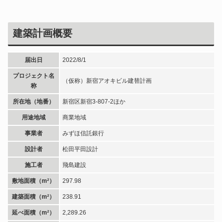
建築計画概要
届出日
2022/8/1
プロジェクト名
（仮称）新宿アオキビル建替計画
称
所在地（地番）
新宿区新宿3-807-2ほか
用途地域
商業地域
事業者
みずほ信託銀行
設計者
松田平田設計
施工者
飛島建設
敷地面積（m²）
297.98
建築面積（m²）
238.91
延べ面積（m²）
2,289.26