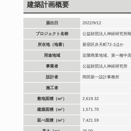
建築計画概要
届出日
2022/9/12
プロジェクト名称
公益財団法人神経研究所
所在地（地番）
新宿区弁天町72-1ほか
用途地域
近隣商業地域、第一種中
事業者
公益財団法人神経研究所
設計者
岡田新一設計事務所
施工者
敷地面積（m²）
2,619.32
建築面積（m²）
1,571.70
延べ面積（m²）
7,421.59
高さ（m）
26.00