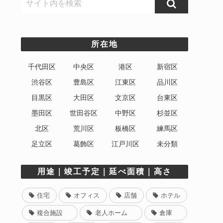
所在地
千代田区
中央区
港区
新宿区
渋谷区
豊島区
江東区
品川区
目黒区
大田区
文京区
台東区
墨田区
世田谷区
中野区
杉並区
北区
荒川区
板橋区
練馬区
足立区
葛飾区
江戸川区
未分類
用途｜竣工予定｜延べ面積｜高さ
住宅
オフィス
店舗
ホテル
複合施設
老人ホーム
倉庫