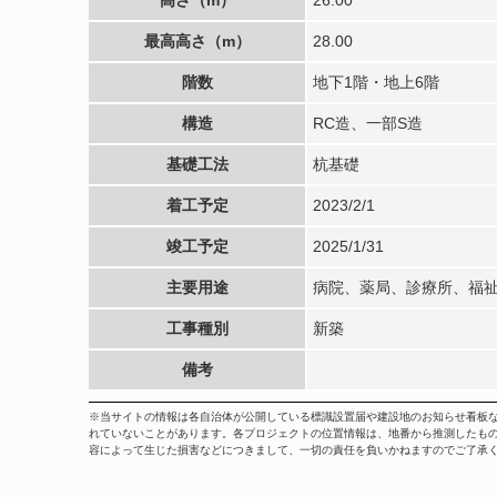
最高高さ（m）
28.00
階数
地下1階・地上6階
構造
RC造、一部S造
基礎工法
杭基礎
着工予定
2023/2/1
竣工予定
2025/1/31
主要用途
病院、薬局、診療所、福
工事種別
新築
備考
※当サイトの情報は各自治体が公開している標識設置届や建設地のお知らせ看板
れていないことがあります。各プロジェクトの位置情報は、地番から推測したも
容によって生じた損害などにつきまして、一切の責任を負いかねますのでご了承