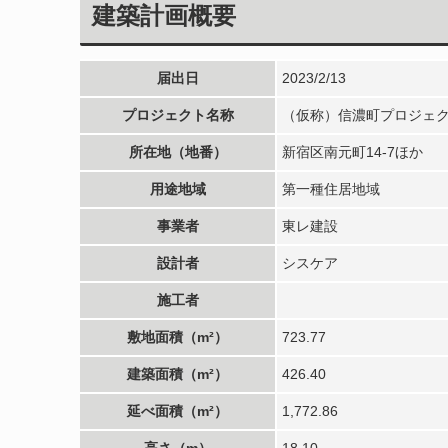
建築計画概要
届出日
2023/2/13
プロジェクト名称
（仮称）信濃町プロジェ
所在地（地番）
新宿区南元町14-7ほか
用途地域
第一種住居地域
事業者
東レ建設
設計者
シスケア
施工者
敷地面積（m²）
723.77
建築面積（m²）
426.40
延べ面積（m²）
1,772.86
高さ（m）
18.10