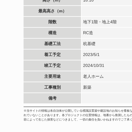
最高高さ（m）
階数
地下1階・地上4階
構造
RC造
基礎工法
杭基礎
着工予定
2023/5/1
竣工予定
2024/10/31
主要用途
老人ホーム
工事種別
新築
備考
※当サイトの情報は各自治体が公開している標識設置届や建設地のお知らせ看板
れていないことがあります。各プロジェクトの位置情報は、地番から推測したも
容によって生じた損害などにつきまして、一切の責任を負いかねますのでご了承