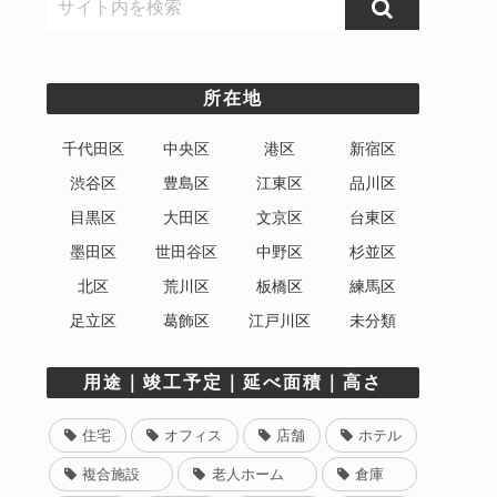
所在地
千代田区
中央区
港区
新宿区
渋谷区
豊島区
江東区
品川区
目黒区
大田区
文京区
台東区
墨田区
世田谷区
中野区
杉並区
北区
荒川区
板橋区
練馬区
足立区
葛飾区
江戸川区
未分類
用途｜竣工予定｜延べ面積｜高さ
住宅
オフィス
店舗
ホテル
複合施設
老人ホーム
倉庫