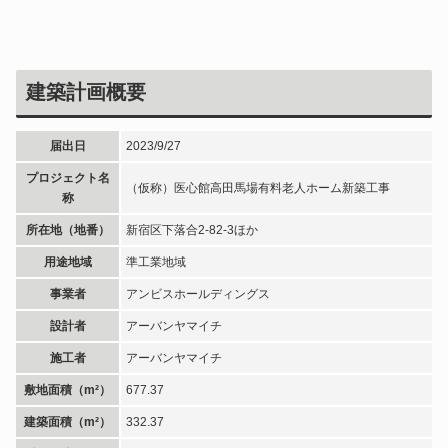
建築計画概要
届出日
2023/9/27
プロジェクト名
（仮称）医心館高田馬場有料老人ホーム新築工事
称
所在地（地番）
新宿区下落合2-82-3ほか
用途地域
準工業地域
事業者
アンビスホールディングス
設計者
アーバンヤマイチ
施工者
アーバンヤマイチ
敷地面積（m²）
677.37
建築面積（m²）
332.37