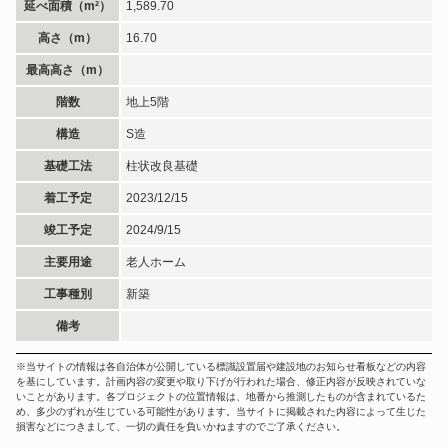
延べ面積（m²）
1,589.70
高さ（m）
16.70
最高高さ（m）
階数
地上5階
構造
S造
基礎工法
柱状改良基礎
着工予定
2023/12/15
竣工予定
2024/9/15
主要用途
老人ホーム
工事種別
新築
備考
※当サイトの情報は各自治体が公開している標識設置届や建設地のお知らせ看板などの内容
を基にしています。計画内容の変更や取り下げが行われた場合、修正内容が反映されていな
いことがあります。各プロジェクトの位置情報は、地番から推測したものが含まれているた
め、多少のずれが生じている可能性があります。当サイトに掲載された内容によって生じた
損害などにつきまして、一切の責任を負いかねますのでご了承ください。