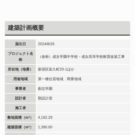
建築計画概要
届出日
2024/8/26
プロジェクト名
（仮称）成女学園中学校・成女高等学校耐震改築工事
称
所在地（地番）
新宿区富久町20-1ほか
用途地域
第一種住居地域、商業地域
事業者
創志学園
設計者
類設計室
施工者
敷地面積（m²）
4,192.29
建築面積（m²）
1,390.00