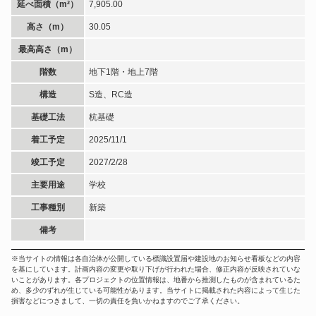
延べ面積（m²）
7,905.00
高さ（m）
30.05
最高高さ（m）
階数
地下1階・地上7階
構造
S造、RC造
基礎工法
杭基礎
着工予定
2025/11/1
竣工予定
2027/2/28
主要用途
学校
工事種別
新築
備考
※当サイトの情報は各自治体が公開している標識設置届や建設地のお知らせ看板などの内容
を基にしています。計画内容の変更や取り下げが行われた場合、修正内容が反映されていな
いことがあります。各プロジェクトの位置情報は、地番から推測したものが含まれているた
め、多少のずれが生じている可能性があります。当サイトに掲載された内容によって生じた
損害などにつきまして、一切の責任を負いかねますのでご了承ください。