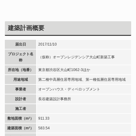
建築計画概要
届出日
2017/11/10
プロジェクト名
（仮称）オープンレジデンシア大山町新築工事
称
所在地（地番）
東京都渋谷区大山町1062-3ほか
用途地域
第二種中高層住居専用地域、第一種低層住居専用地域
事業者
オープンハウス・ディベロップメント
設計者
長谷建築設計事務所
施工者
敷地面積（m²）
911.33
建築面積（m²）
583.54