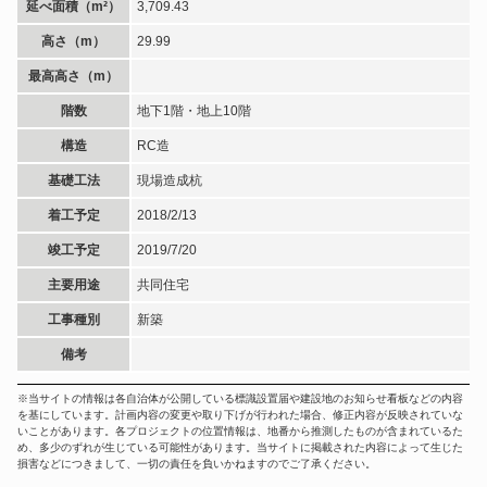
延べ面積（m²）
3,709.43
高さ（m）
29.99
最高高さ（m）
階数
地下1階・地上10階
構造
RC造
基礎工法
現場造成杭
着工予定
2018/2/13
竣工予定
2019/7/20
主要用途
共同住宅
工事種別
新築
備考
※当サイトの情報は各自治体が公開している標識設置届や建設地のお知らせ看板などの内容
を基にしています。計画内容の変更や取り下げが行われた場合、修正内容が反映されていな
いことがあります。各プロジェクトの位置情報は、地番から推測したものが含まれているた
め、多少のずれが生じている可能性があります。当サイトに掲載された内容によって生じた
損害などにつきまして、一切の責任を負いかねますのでご了承ください。