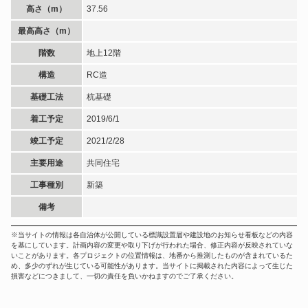
高さ（m）
37.56
最高高さ（m）
階数
地上12階
構造
RC造
基礎工法
杭基礎
着工予定
2019/6/1
竣工予定
2021/2/28
主要用途
共同住宅
工事種別
新築
備考
※当サイトの情報は各自治体が公開している標識設置届や建設地のお知らせ看板などの内容
を基にしています。計画内容の変更や取り下げが行われた場合、修正内容が反映されていな
いことがあります。各プロジェクトの位置情報は、地番から推測したものが含まれているた
め、多少のずれが生じている可能性があります。当サイトに掲載された内容によって生じた
損害などにつきまして、一切の責任を負いかねますのでご了承ください。