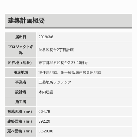
建築計画概要
届出日
2019/3/6
プロジェクト名
渋谷区初台2丁目計画
称
所在地（地番）
東京都渋谷区初台2-27-10ほか
用途地域
準住居地域、第一種低層住居専用地域
事業者
三菱地所レジデンス
設計者
木内建設
施工者
敷地面積（m²）
664.79
建築面積（m²）
392.20
延べ面積（m²）
3,520.06