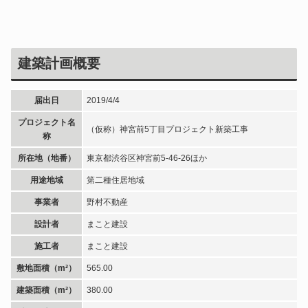
建築計画概要
届出日
2019/4/4
プロジェクト名
（仮称）神宮前5丁目プロジェクト新築工事
称
所在地（地番）
東京都渋谷区神宮前5-46-26ほか
用途地域
第二種住居地域
事業者
野村不動産
設計者
まこと建設
施工者
まこと建設
敷地面積（m²）
565.00
建築面積（m²）
380.00