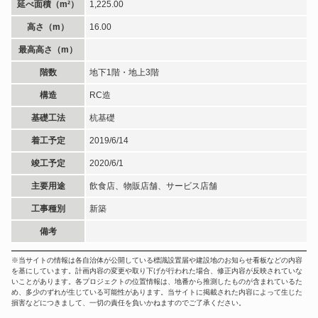
延べ面積（m²）
1,225.00
高さ（m）
16.00
最高高さ（m）
階数
地下1階・地上3階
構造
RC造
基礎工法
杭基礎
着工予定
2019/6/14
竣工予定
2020/6/1
主要用途
飲食店、物販店舗、サービス店舗
工事種別
新築
備考
※当サイトの情報は各自治体が公開している標識設置届や建設地のお知らせ看板などの内容
を基にしています。計画内容の変更や取り下げが行われた場合、修正内容が反映されていな
いことがあります。各プロジェクトの位置情報は、地番から推測したものが含まれているた
め、多少のずれが生じている可能性があります。当サイトに掲載された内容によって生じた
損害などにつきまして、一切の責任を負いかねますのでご了承ください。