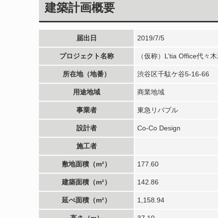
建築計画概要
届出日
2019/7/5
プロジェクト名称
（仮称）L’tia Office代
所在地（地番）
渋谷区千駄ケ谷5-16-66
用途地域
商業地域
事業者
東急リバブル
設計者
Co-Co Design
施工者
敷地面積（m²）
177.60
建築面積（m²）
142.86
延べ面積（m²）
1,158.94
高さ（m）
37.10