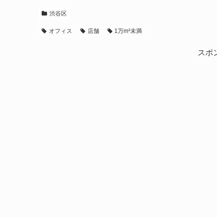
渋谷区
オフィス
店舗
1万m²未満
スポ