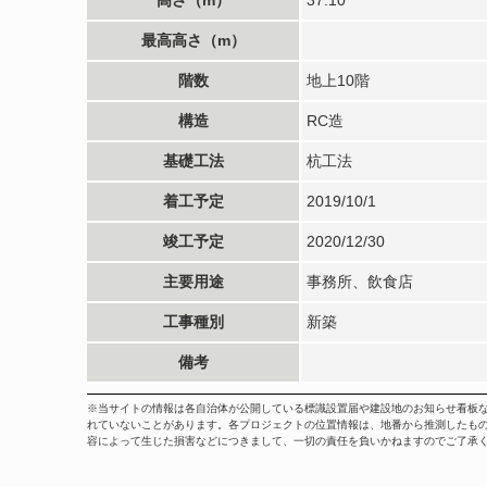
最高高さ（m）
階数
地上10階
構造
RC造
基礎工法
杭工法
着工予定
2019/10/1
竣工予定
2020/12/30
主要用途
事務所、飲食店
工事種別
新築
備考
※当サイトの情報は各自治体が公開している標識設置届や建設地のお知らせ看板
れていないことがあります。各プロジェクトの位置情報は、地番から推測したも
容によって生じた損害などにつきまして、一切の責任を負いかねますのでご了承