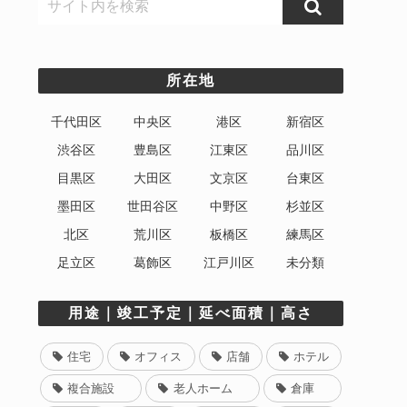
所在地
千代田区
中央区
港区
新宿区
渋谷区
豊島区
江東区
品川区
目黒区
大田区
文京区
台東区
墨田区
世田谷区
中野区
杉並区
北区
荒川区
板橋区
練馬区
足立区
葛飾区
江戸川区
未分類
用途｜竣工予定｜延べ面積｜高さ
住宅
オフィス
店舗
ホテル
複合施設
老人ホーム
倉庫