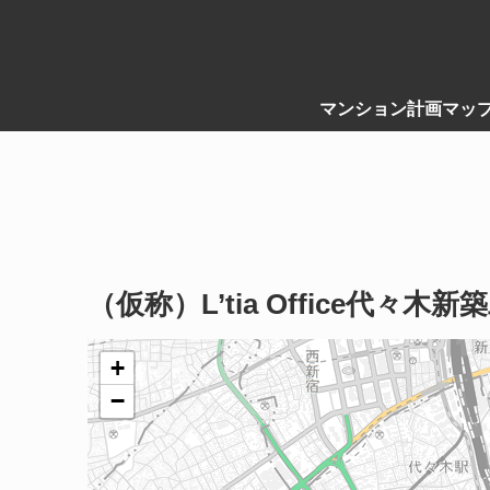
マンション計画マッ
（仮称）L’tia Office代々木新
+
−