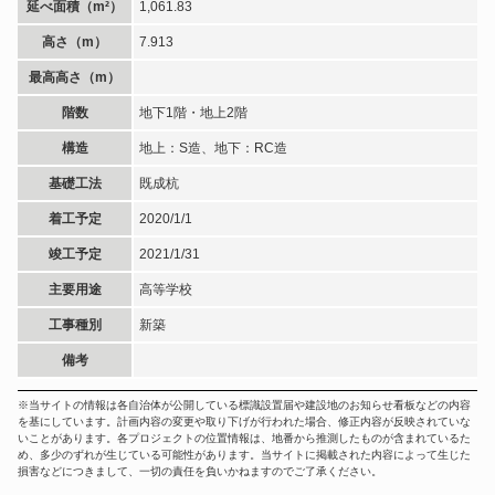
延べ面積（m²）
1,061.83
高さ（m）
7.913
最高高さ（m）
階数
地下1階・地上2階
構造
地上：S造、地下：RC造
基礎工法
既成杭
着工予定
2020/1/1
竣工予定
2021/1/31
主要用途
高等学校
工事種別
新築
備考
※当サイトの情報は各自治体が公開している標識設置届や建設地のお知らせ看板などの内容
を基にしています。計画内容の変更や取り下げが行われた場合、修正内容が反映されていな
いことがあります。各プロジェクトの位置情報は、地番から推測したものが含まれているた
め、多少のずれが生じている可能性があります。当サイトに掲載された内容によって生じた
損害などにつきまして、一切の責任を負いかねますのでご了承ください。