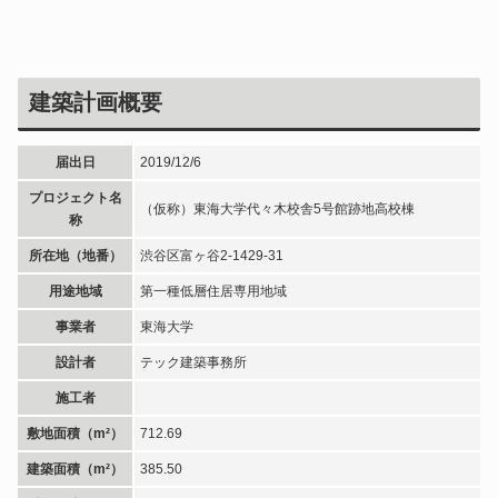
建築計画概要
届出日
2019/12/6
プロジェクト名
（仮称）東海大学代々木校舎5号館跡地高校棟
称
所在地（地番）
渋谷区富ヶ谷2-1429-31
用途地域
第一種低層住居専用地域
事業者
東海大学
設計者
テック建築事務所
施工者
敷地面積（m²）
712.69
建築面積（m²）
385.50