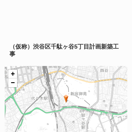
（仮称）渋谷区千駄ヶ谷5丁目計画新築工
事
+
−