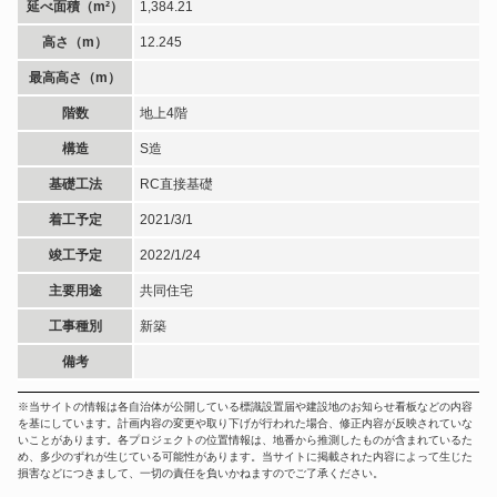
延べ面積（m²）
1,384.21
高さ（m）
12.245
最高高さ（m）
階数
地上4階
構造
S造
基礎工法
RC直接基礎
着工予定
2021/3/1
竣工予定
2022/1/24
主要用途
共同住宅
工事種別
新築
備考
※当サイトの情報は各自治体が公開している標識設置届や建設地のお知らせ看板などの内容
を基にしています。計画内容の変更や取り下げが行われた場合、修正内容が反映されていな
いことがあります。各プロジェクトの位置情報は、地番から推測したものが含まれているた
め、多少のずれが生じている可能性があります。当サイトに掲載された内容によって生じた
損害などにつきまして、一切の責任を負いかねますのでご了承ください。