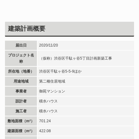
建築計画概要
届出日
2020/11/20
プロジェクト名
（仮称）渋谷区千駄ヶ谷5丁目計画新築工事
称
所在地（地番）
渋谷区千駄ヶ谷5-5-9ほか
用途地域
第二種住居地域
事業者
御苑マンション
設計者
積水ハウス
施工者
積水ハウス
敷地面積（m²）
701.24
建築面積（m²）
422.08