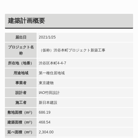
建築計画概要
届出日
2021/1/25
プロジェクト名
（仮称）渋谷本町プロジェクト新築工事
称
所在地（地番）
渋谷区本町4-4-7
用途地域
第一種住居地域
事業者
東京建物
設計者
IAO竹田設計
施工者
新日本建設
敷地面積（m²）
686.19
建築面積（m²）
468.54
延べ面積（m²）
2,304.00