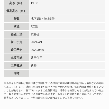
高さ（m）
19.08
最高高さ（m）
階数
地下1階・地上6階
構造
RC造
基礎工法
杭基礎
着工予定
2021/4/1
竣工予定
2022/9/30
主要用途
共同住宅
工事種別
新築
備考
※当サイトの情報は各自治体が公開している標識設置届や建設地のお知らせ看板などの内容
を基にしています。計画内容の変更や取り下げが行われた場合、修正内容が反映されていな
いことがあります。各プロジェクトの位置情報は、地番から推測したものが含まれているた
め、多少のずれが生じている可能性があります。当サイトに掲載された内容によって生じた
損害などにつきまして、一切の責任を負いかねますのでご了承ください。