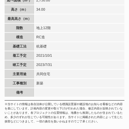
延べ面積（m²）
2,750.00
高さ（m）
34.00
最高高さ（m）
階数
地上12階
構造
RC造
基礎工法
杭基礎
着工予定
2021/10/1
竣工予定
2023/7/31
主要用途
共同住宅
工事種別
新築
備考
※当サイトの情報は各自治体が公開している標識設置届や建設地のお知らせ看板などの内容
を基にしています。計画内容の変更や取り下げが行われた場合、修正内容が反映されていな
いことがあります。各プロジェクトの位置情報は、地番から推測したものが含まれているた
め、多少のずれが生じている可能性があります。当サイトに掲載された内容によって生じた
損害などにつきまして、一切の責任を負いかねますのでご了承ください。