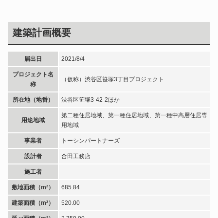
建築計画概要
届出日
2021/8/4
プロジェクト名
（仮称）渋谷区笹塚3丁目プロジェクト
称
所在地（地番）
渋谷区笹塚3-42-2ほか
第二種住居地域、第一種住居地域、第一種中高層住居専
用途地域
用地域
事業者
トーシンパートナーズ
設計者
合田工務店
施工者
敷地面積（m²）
685.84
建築面積（m²）
520.00