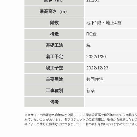
最高高さ（m）
階数
地下1階・地上4階
構造
RC造
基礎工法
杭
着工予定
2022/1/30
竣工予定
2022/12/23
主要用途
共同住宅
工事種別
新築
備考
※当サイトの情報は各自治体が公開している標識設置届や建設地のお知らせ看板
れていないことがあります。各プロジェクトの位置情報は、地番から推測したも
容によって生じた損害などにつきまして、一切の責任を負いかねますのでご了承