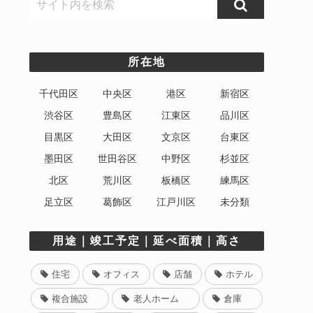
所在地
千代田区
中央区
港区
新宿区
渋谷区
豊島区
江東区
品川区
目黒区
大田区
文京区
台東区
墨田区
世田谷区
中野区
杉並区
北区
荒川区
板橋区
練馬区
足立区
葛飾区
江戸川区
未分類
用途｜竣工予定｜延べ面積｜高さ
住宅
オフィス
店舗
ホテル
複合施設
老人ホーム
倉庫