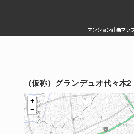
マンション計画マッ
（仮称）グランデュオ代々木2
+
−