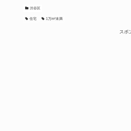
渋谷区
住宅
1万m²未満
スポ