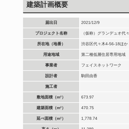
建築計画概要
届出日
2021/12/9
プロジェクト名称
（仮称）グランデュオ代々
所在地（地番）
渋谷区代々木4-56-18ほか
用途地域
第二種低層住居専用地域
事業者
フェイスネットワーク
設計者
駒田由香
施工者
敷地面積（m²）
673.97
建築面積（m²）
470.75
延べ面積（m²）
1,778.74
高さ（m）
11.289