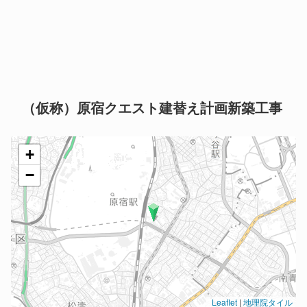
（仮称）原宿クエスト建替え計画新築工事
+
−
Leaflet
|
地理院タイル