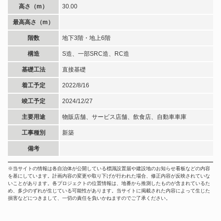
高さ（m）
30.00
最高高さ（m）
階数
地下3階・地上6階
構造
S造、一部SRC造、RC造
基礎工法
直接基礎
着工予定
2022/8/16
竣工予定
2024/12/27
主要用途
物販店舗、サービス店舗、飲食店、自動車車庫
工事種別
新築
備考
※当サイトの情報は各自治体が公開している標識設置届や建設地のお知らせ看板などの内容
を基にしています。計画内容の変更や取り下げが行われた場合、修正内容が反映されていな
いことがあります。各プロジェクトの位置情報は、地番から推測したものが含まれているた
め、多少のずれが生じている可能性があります。当サイトに掲載された内容によって生じた
損害などにつきまして、一切の責任を負いかねますのでご了承ください。