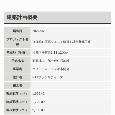
建築計画概要
届出日
2022/5/20
プロジェクト名
（仮称）原宿クエスト建替え計画新築工事
称
所在地（地番）
渋谷区神宮前1-13-12ほか
用途地域
商業地域、第一種住居地域
事業者
エヌ・ティ・ティ都市開発
設計者
NTTファシリティーズ
施工者
敷地面積（m²）
1,956.49
建築面積（m²）
1,720.00
延べ面積（m²）
9,100.00