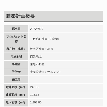
建築計画概要
届出日
2022/7/29
プロジェクト名
（仮称）神南1-34計画
称
所在地（地番）
渋谷区神南1-34-6
用途地域
商業地域
事業者
東急不動産
設計者
東急設計コンサルタント
施工者
敷地面積（m²）
246.66
建築面積（m²）
193.13
延べ面積（m²）
1,803.80