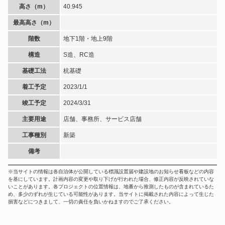
高さ（m）
40.945
最高高さ（m）
階数
地下1階・地上9階
構造
S造、RC造
基礎工法
杭基礎
着工予定
2023/1/1
竣工予定
2024/3/31
主要用途
店舗、事務所、サービス店舗
工事種別
新築
備考
※当サイトの情報は各自治体が公開している標識設置届や建設地のお知らせ看板などの内容
を基にしています。計画内容の変更や取り下げが行われた場合、修正内容が反映されていな
いことがあります。各プロジェクトの位置情報は、地番から推測したものが含まれているた
め、多少のずれが生じている可能性があります。当サイトに掲載された内容によって生じた
損害などにつきまして、一切の責任を負いかねますのでご了承ください。