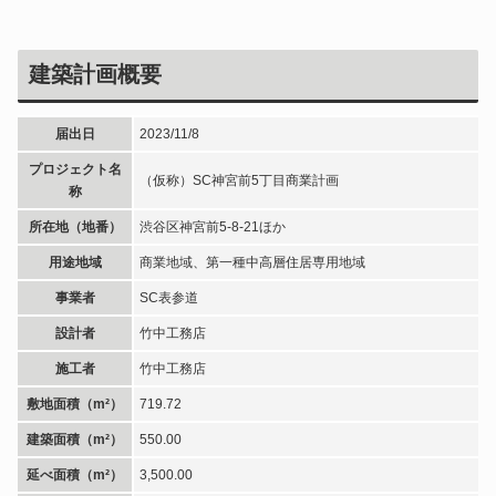
建築計画概要
届出日
2023/11/8
プロジェクト名
（仮称）SC神宮前5丁目商業計画
称
所在地（地番）
渋谷区神宮前5-8-21ほか
用途地域
商業地域、第一種中高層住居専用地域
事業者
SC表参道
設計者
竹中工務店
施工者
竹中工務店
敷地面積（m²）
719.72
建築面積（m²）
550.00
延べ面積（m²）
3,500.00