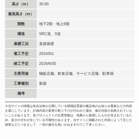
高さ（m）
30.00
最高高さ（m）
階数
地下2階・地上6階
構造
SRC造、S造
基礎工法
直接基礎
着工予定
2024/5/1
竣工予定
2026/6/30
主要用途
物販店舗、飲食店舗、サービス店舗、駐車場
工事種別
新築
備考
※当サイトの情報は各自治体が公開している標識設置届や建設地のお知らせ看板などの内容
を基にしています。計画内容の変更や取り下げが行われた場合、修正内容が反映されていな
いことがあります。各プロジェクトの位置情報は、地番から推測したものが含まれているた
め、多少のずれが生じている可能性があります。当サイトに掲載された内容によって生じた
損害などにつきまして、一切の責任を負いかねますのでご了承ください。