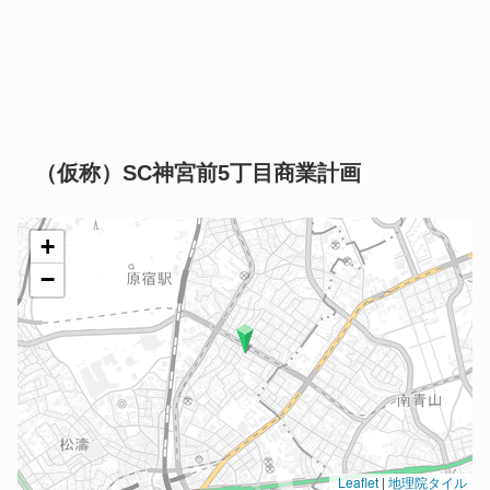
（仮称）SC神宮前5丁目商業計画
+
−
Leaflet
|
地理院タイル